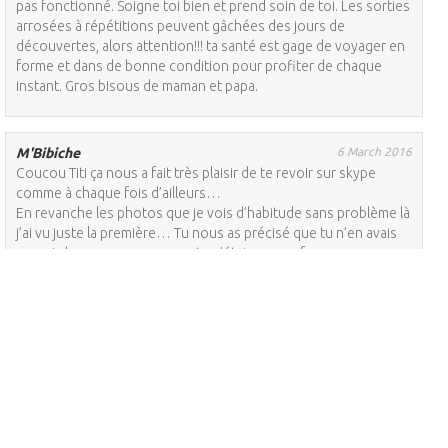
pas fonctionné. Soigne toi bien et prend soin de toi. Les sorties
arrosées à répétitions peuvent gâchées des jours de
découvertes, alors attention!!! ta santé est gage de voyager en
forme et dans de bonne condition pour profiter de chaque
instant. Gros bisous de maman et papa.
M'Bibiche
6 March 2016
Coucou Titi ça nous a fait très plaisir de te revoir sur skype
comme à chaque fois d’ailleurs…
En revanche les photos que je vois d’habitude sans problème là
j’ai vu juste la première… Tu nous as précisé que tu n’en avais
pas mis beaucoup parce que tu n’étais pas en forme…
Papa et moi avons constaté que tu allais mieux!!! Ouf
On a vu The revenant avec Di Caprio…
J’avoue avoir passé des moments les yeux fermés c’était
parfois (de mon point de vue!) violent car ça parle de la réalité.
En revanche les paysages de Yellowstone sont somptueux de
beauté, c’est inhospitalier au possible en hiver, mais qu’est-ce
que c’est magnifique! En attendant d’y aller… plutôt en été…
Bonne suite de voyage
Prends soin de toi