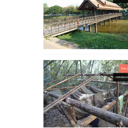
Dec 
sebibou