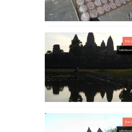
Dec 
sebibou
Dec 
sebibou