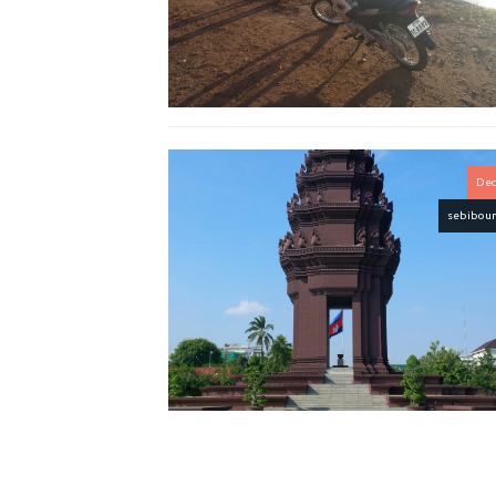
Dec
sebibou
Dec