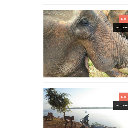
Dec 
sebibou
Dec 
sebibou