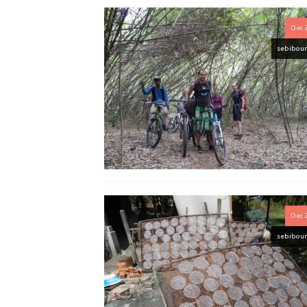
Dec 
sebibou
Dec 
sebibou