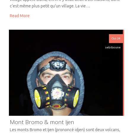
c’est même plus petit qu’un village. La vie…
Read More
Oct 24
sebiboune
Mont Bromo & mont Ijen
Les monts Bromo et Ijen (prononcé idjen) sont deux volcans,