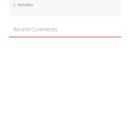
Motueka
Recent Comments
M'Bibiche
on
East Coast
P'tit Bibiche
on
East Coast
M'Bibiche
on
Motueka
P'tit Bibiche
on
North Land
M'Bibiche
on
Auckland et ses alentours
Archives